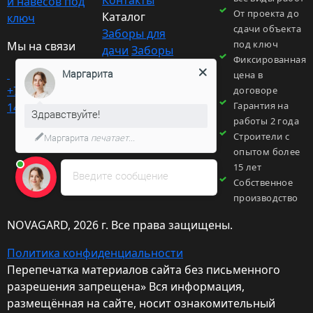
Контакты
и навесов под
ограждения спортивных площадок
От проекта до
Каталог
ключ
сдачи объекта
недорого, при этом гарантируя высокое
Заборы для
под ключ
Мы на связи
качество и долговечность конструкций.
дачи
Заборы
Фиксированная
HI-TECH
Преимущества металлического
Маргарита
цена в
Навесы
ограждения спортивной
+7 (495) 204-
договоре
Ворота
Гарантия на
14-55
площадки
Здравствуйте!
Ограждения
работы 2 года
Основное преимущество
Калитки
Строители с
Маргарита
печатает...
металлического ограждения
опытом более
спортивной площадки
заключается в
15 лет
Введите сообщение
Собственное
его надежности и долговечности.
производство
Использование секций из сварной сетки
обеспечивает устойчивость к
NOVAGARD
, 2026 г. Все права защищены.
механическим нагрузкам и
Политика конфиденциальности
неблагоприятным погодным условиям.
Перепечатка материалов сайта без письменного
Такие конструкции прекрасно подходят
разрешения запрещена» Вся информация,
для универсальных спортивных
размещённая на сайте, носит ознакомительный
площадок и легко адаптируются под