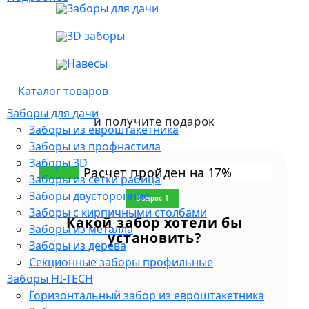
Заборы ранчо
Заборы для дачи
Заборы жалюзи
3D заборы
Навесы
Навесы
Навесы для автомобилей
Арочные навесы
Каталог товаров
Полуарочные навесы
Заборы для дачи
Односкатные навесы
и получите подарок
Заборы из евроштакетника
Двускатные навесы
Заборы из профнастила
Навесы из поликарбоната
Заборы 3D
Навесы из профнастила
Расчет пройден на
%
17
Заборы из сетки рабица
Навесы из металлочерепицы
Заборы двусторонние
Навесы двухскатные со смещенным
Вопрос 1
Заборы с кирпичными столбами
коньком
Какой забор хотели бы
Заборы из металла
Навесы односкатные без ферм
установить?
Заборы из дерева
Ворота
Секционные заборы профильные
Откатные ворота
Заборы HI-TECH
Распашные ворота
Горизонтальный забор из евроштакетника