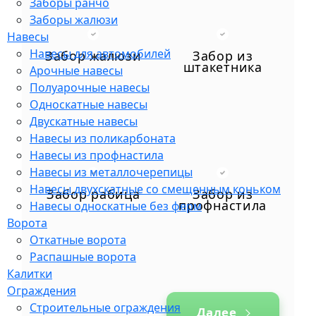
Заборы ранчо
Калитки
Заборы жалюзи
Навесы
Ограждения
Навесы для автомобилей
Забор жалюзи
Забор из
Строительные ограждения
штакетника
Арочные навесы
Газонные ограждения
Полуарочные навесы
Секционные заборы из сетки
Односкатные навесы
Ограждения спортивных площадок
Двускатные навесы
Промышленные ограждения
Навесы из поликарбоната
Навесы из профнастила
Навесы из металлочерепицы
Навесы двухскатные со смещенным коньком
Забор рабица
Забор из
профнастила
Навесы односкатные без ферм
Ворота
Откатные ворота
Распашные ворота
Калитки
Ограждения
Строительные ограждения
Далее