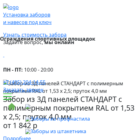
Установка заборов
и навесов под ключ
Узнать стоимость забора
Ограждения спортивных площадок
Задайте вопрос,
мы онлайн
Заборы для дачи
Заборы из евроштакетника
Заборы из профнастила
ПН - ПТ:
10:00 - 20:00
Заборы 3D
Заборы из сетки рабица
+7 (495) 204-14-55
Заборы двусторонние
Заказать звонок
Заборы с кирпичными столбами
Забор из 3Д панелей СТАНДАРТ с
Заборы из металла
полимерным покрытием RAL от 1,53
Заборы из дерева
х 2,5; пруток 4,0 мм
Секционные заборы профильные
Заборы из профнастила
от 1 842 р
Заборы HI-TECH
Заборы из штакетника
Горизонтальный забор из евроштакетника
Подробнее