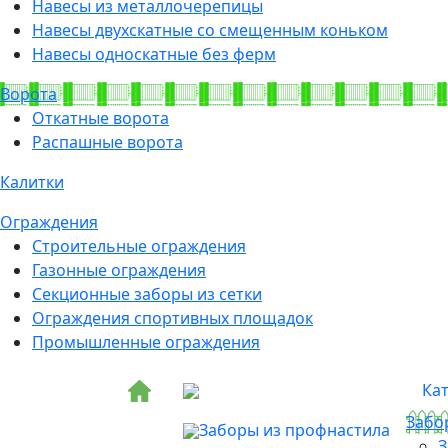
Навесы из металлочерепицы
Навесы двухскатные со смещенным коньком
Навесы односкатные без ферм
Ворота
Откатные ворота
Распашные ворота
Калитки
Ограждения
Строительные ограждения
Газонные ограждения
Секционные заборы из сетки
Ограждения спортивных площадок
Промышленные ограждения
Ка
Забо
Заборы из профнастила
З