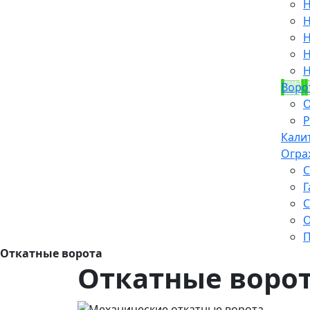
Н
Н
Н
Н
Н
Воро
О
Р
Кали
Огра
С
Г
С
О
П
Откатные ворота
Откатные воро