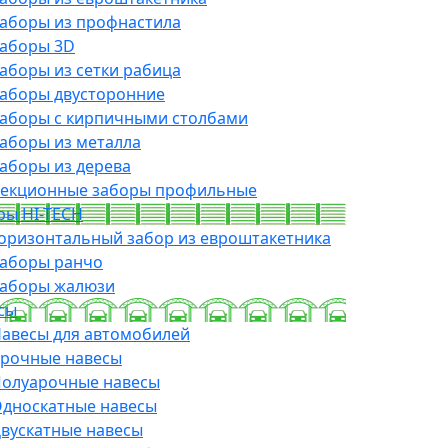
аборы из профнастила
аборы 3D
аборы из сетки рабица
аборы двусторонние
аборы с кирпичными столбами
аборы из металла
аборы из дерева
екционные заборы профильные
ры HI-TECH
оризонтальный забор из евроштакетника
аборы ранчо
аборы жалюзи
сы
авесы для автомобилей
рочные навесы
олуарочные навесы
дноскатные навесы
вускатные навесы