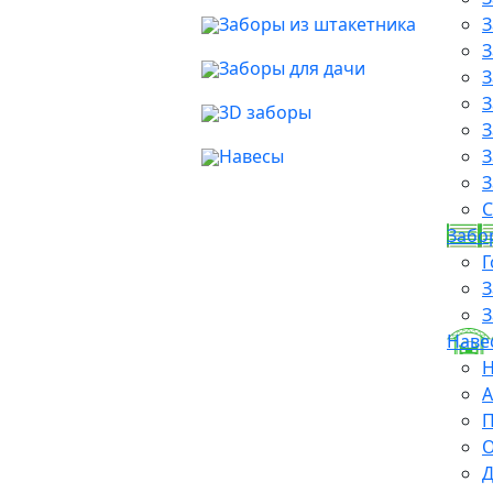
Заборы из штакетника
З
З
Заборы для дачи
З
З
3D заборы
З
Навесы
З
З
С
Забо
Г
З
З
Наве
Н
А
П
О
Д