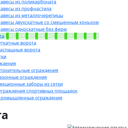
авесы из поликарбоната
авесы из профнастила
авесы из металлочерепицы
авесы двухскатные со смещенным коньком
авесы односкатные без ферм
та
ткатные ворота
аспашные ворота
тки
ждения
троительные ограждения
азонные ограждения
екционные заборы из сетки
граждения спортивных площадок
ромышленные ограждения
та