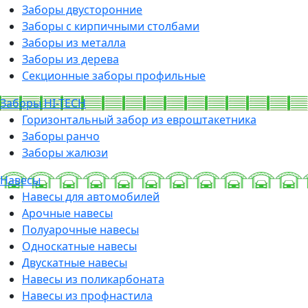
Заборы двусторонние
Заборы с кирпичными столбами
Заборы из металла
Заборы из дерева
Секционные заборы профильные
Заборы HI-TECH
Горизонтальный забор из евроштакетника
Заборы ранчо
Заборы жалюзи
Навесы
Навесы для автомобилей
Арочные навесы
Полуарочные навесы
Односкатные навесы
Двускатные навесы
Навесы из поликарбоната
Навесы из профнастила