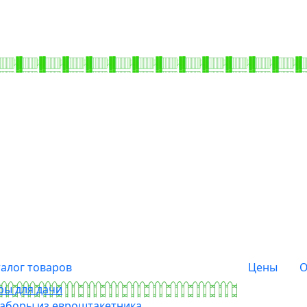
талог товаров
Цены
О
ры для дачи
аборы из евроштакетника